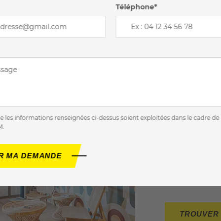
LE
Téléphone*
CO
AGITAFORM est
tous. L’idée, 
niveau et votr
Nos coachs prof
accompagnement
e les informations renseignées ci-dessus soient exploitées dans le cadre 
M.
évoluez à leurs 
Nous vous propo
tous et à tout 
pratiquez dans 
équipements de
TROUVER 