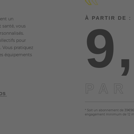
À PARTIR DE :
rent un
9
 santé, vous
rsonnalisés.
lectifs pour
. Vous pratiquez
des équipements
PAR
FOS
* Soit un abonnement de 39€96
engagement minimum de 12 