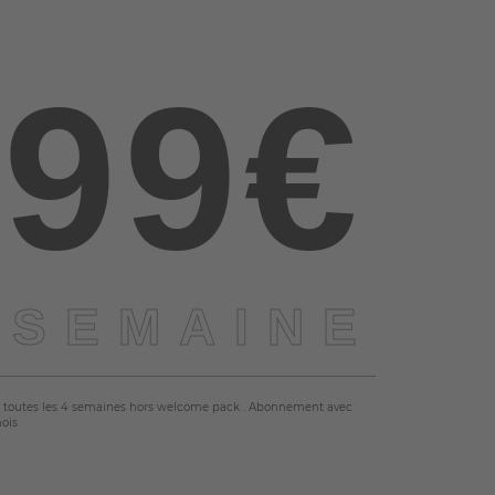
,99€
 SEMAINE
 toutes les 4 semaines hors welcome pack . Abonnement avec
mois