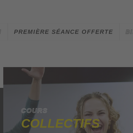
M
PREMIÈRE SÉANCE OFFERTE
B
COURS
COLLECTIFS