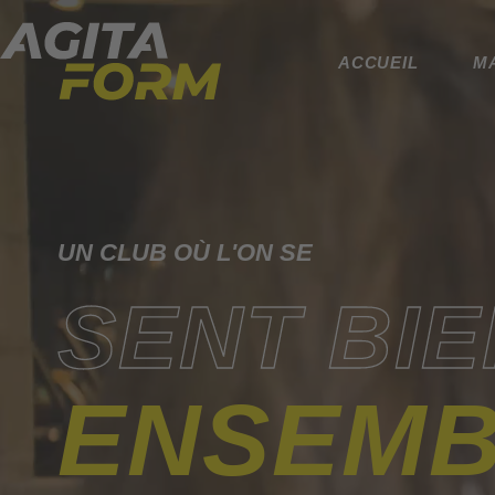
ACCUEIL
M
UN CLUB OÙ L'ON SE
SENT BIE
ENSEMB