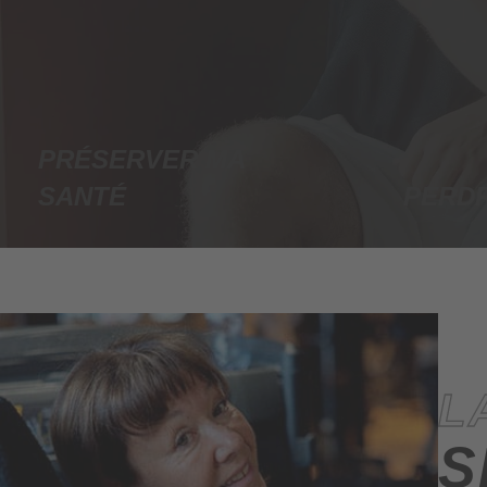
PRÉSERVER MA
SANTÉ
PERDR
L
S