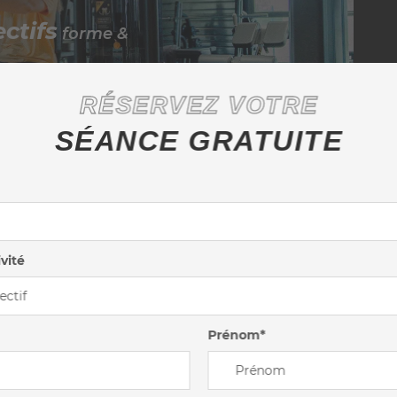
ctifs
forme &
RÉSERVEZ VOTRE
SÉANCE GRATUITE
ivité
Prénom*