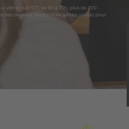
à votre club 7/7j de 6h à 23h, plus de 200
ches de vous. Vous n’êtes jamais seul(e) pour