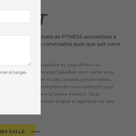
NCEPT
 un réseau de clubs de FITNESS accessibles à
pratiquer en toute convivialité quel que soit votre
e objectif.
essionnels vous accueillent et vous offrent un
 de proximité. Concept labellisé sport santé vous
de mes échanges
côtés grâce à un suivi et des conseils personnalisés.
sons une palette complète de cours collectifs pour
âge et ce toujours dans la bonne humeur. Vous
un cadre d’entraînement soigné et agréable sur des
 qualité.
MA SALLE