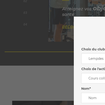
02
obje
Atteignez vos
03
santé
04
DÉCOUVRIR
Choix du club
Choix de l'act
Nom*