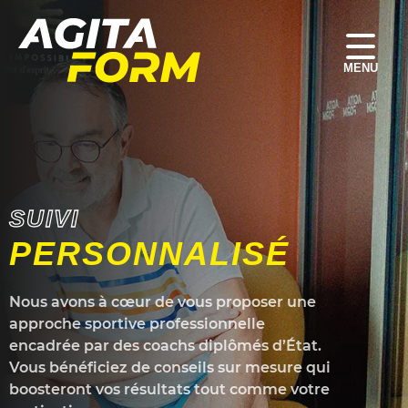
ACCUEIL
MA SALLE
ACTIVITÉS
SUIVI PERSONNALISÉ
SUIVI
NOS TARIFS
PERSONNALISÉ
Nous avons à cœur de vous proposer une
approche sportive professionnelle
encadrée par des coachs diplômés d’État.
Vous bénéficiez de conseils sur mesure qui
boosteront vos résultats tout comme votre