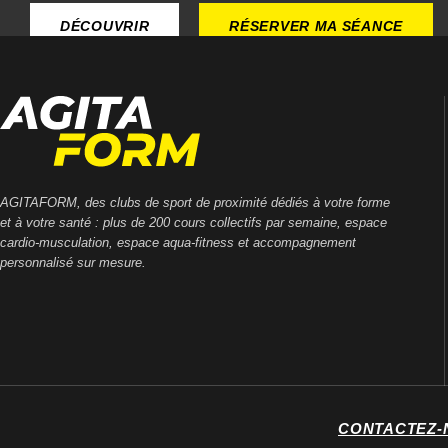
DÉCOUVRIR
RÉSERVER MA SÉANCE
THIERS
8 rue François Truffaut,
63300 Thiers
CONTACT
HORAIRES
AGITAFORM, des clubs de sport de proximité dédiés à votre forme
et à votre santé : plus de 200 cours collectifs par semaine, espace
DÉCOUVRIR
RÉSERVER MA SÉANCE
cardio-musculation, espace aqua-fitness et accompagnement
personnalisé sur mesure.
SAINT-POURÇAIN-SUR-SIOULE
ZAC des Jalfrettes,
03500 Saint-Pourcain-sur-Sioule
CONTACT
HORAIRES
DÉCOUVRIR
RÉSERVER MA SÉANCE
CONTACTEZ-