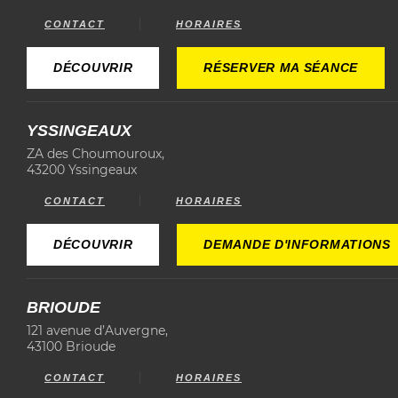
Aucun résultat, saisissez le nom de
votre ville pour obtenir des
CONTACT
HORAIRES
résultats.
DÉCOUVRIR
RÉSERVER MA SÉANCE
YSSINGEAUX
ZA des Choumouroux,
43200 Yssingeaux
CONTACT
HORAIRES
DÉCOUVRIR
DEMANDE D'INFORMATIONS
BRIOUDE
121 avenue d’Auvergne,
43100 Brioude
CONTACT
HORAIRES