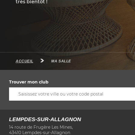
très bientôt !
ACCUEIL
MA SALLE
Trouver mon club
LEMPDES-SUR-ALLAGNON
14 route de Frugère Les Mines,
43410 Lempdes-sur-Allagnon